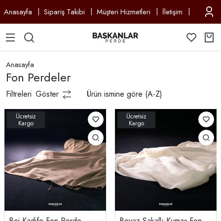
Anasayfa
Sipariş Takibi
Müşteri Hizmetleri
İletişim
Anasayfa
Fon Perdeler
Filtreleri
Göster
Ürün ismine göre (A-Z)
Bej Kadife Fon Perde
Beyaz Sakallı Kumaş Fon