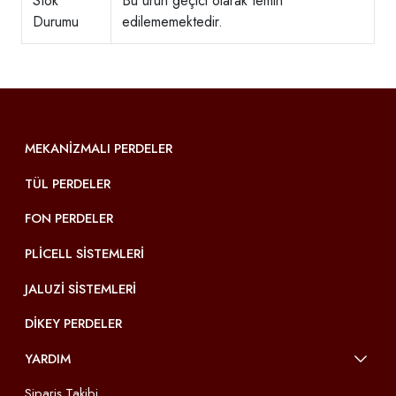
Stok
Bu ürün geçici olarak temin
Durumu
edilememektedir.
MEKANIZMALI PERDELER
TÜL PERDELER
FON PERDELER
PLICELL SISTEMLERI
JALUZI SISTEMLERI
DIKEY PERDELER
YARDIM
Sipariş Takibi