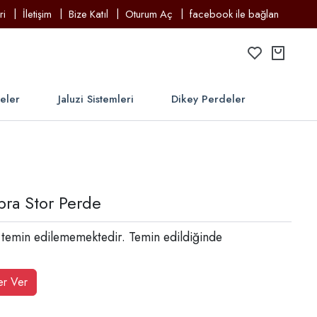
ri
İletişim
Bize Katıl
Oturum Aç
facebook ile bağlan
deler
Jaluzi Sistemleri
Dikey Perdeler
ra Stor Perde
 temin edilememektedir. Temin edildiğinde
er Ver