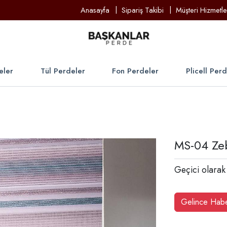
Anasayfa
Sipariş Takibi
Müşteri Hizmetle
eler
Tül Perdeler
Fon Perdeler
Plicell Per
MS-04 Zeb
Geçici olarak
Gelince Hab