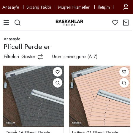
Anasayfa
Sipariş Takibi
Müşteri Hizmetleri
İletişim
Anasayfa
Plicell Perdeler
Filtreleri
Göster
Ürün ismine göre (A-Z)
Dutch 16 Plicell Perde
Lattice 01 Plicell Perde