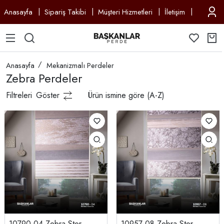
Anasayfa
Sipariş Takibi
Müşteri Hizmetleri
İletişim
Anasayfa
Mekanizmalı Perdeler
Zebra Perdeler
Filtreleri
Göster
Ürün ismine göre (A-Z)
10790-04 Zebra Stor
10957-08 Zebra Stor